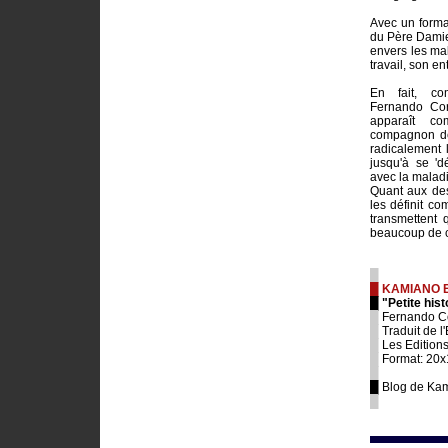
Avec un format
du Père Dami
envers les mal
travail, son 
En fait, co
Fernando Cor
apparaît co
compagnon de
radicalement 
jusqu'à se 'd
avec la maladi
Quant aux des
les définit c
transmettent 
beaucoup de co
█
█ KAMIANO E
█ "Petite his
█
Fernando Co
█
Traduit de 
█
Les Editions
█
Format: 20x1
█
█
Blog de Kam
█