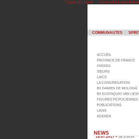
Casino En Ligne
Casino En Ligne Retrai
COMMUNAUTES
SPIRI
ACCUEIL
PROVINCE DE FRANCE
FRERES
SŒURS
LAICS
LA CONGREGATION
BX DAMIEN DE MOLOKAÏ
BX EUSTAQUIO VAN LIE
FIGURES PICPUCIENNES
PUBLICATIONS
LIENS
AGENDA
18.07.2017 •
SESSION
NEWS
INTERNATIONALE POITI