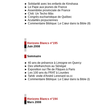
► Solidarité avec les enfants de Kinshasa
► Le Pape aux jeunes de France
► Assemblée provinciale de France
► Chili: Un Techo Más
► Congrès eucharistique de Québec
► Acutalités picpuciennes
► Commentaire Biblique: Le Cœur dans la Bible (II)
█
█ Horizons Blancs n°195
█ Juin 2008
█
█
Sommaire
► 40 ans de présence à Limogne en Quercy
► Des villefranchois au Sénégal
► Exposition sur l'île de Pâques à Paris
► Les 100 ans du FRAT à Lourdes
► Tahiti: visite d'André Lerenard ss.cc
► Commentaire Biblique: Le Cœur dans la Bible (I)
█
█ Horizons Blancs n°194
█ Mars 2008