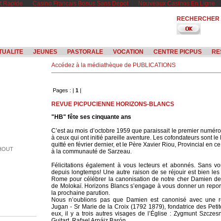
t Rapide
Casino Francais Bonus Sans Depot
Nouveaux Casinos En Ligne
RECHERCHER
TUALITE
JEUNES
PASTORALE
VOCATION
CENTRE PICPUS
RE
Accédez à la médiathèque de PUBLICATIONS
Pages : |
1
|
REVUE PICPUCIENNE HORIZONS-BLANCS
"HB" fête ses cinquante ans
C’est au mois d’octobre 1959 que paraissait le premier numéro. 
à ceux qui ont initié pareille aventure. Les cofondateurs sont l
quitté en février dernier, et le Père Xavier Riou, Provincial en c
SHOUT
à la communauté de Sarzeau.
Félicitations également à vous lecteurs et abonnés. Sans vou
depuis longtemps! Une autre raison de se réjouir est bien les 
Rome pour célébrer la canonisation de notre cher Damien de 
de Molokaï. Horizons Blancs s’engage à vous donner un repo
la prochaine parution.
Nous n’oublions pas que Damien est canonisé avec une re
Jugan - Sr Marie de la Croix (1792 1879), fondatrice des Pet
eux, il y a trois autres visages de l’Église : Zygmunt Szczes
ERS
Guitart, Rafael Arnáiz Barón.