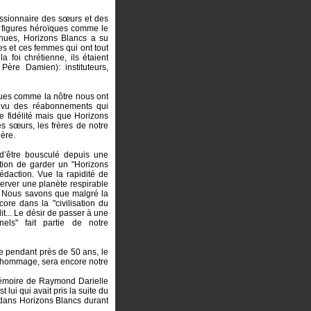
ssionnaire des sœurs et des
e figures héroïques comme le
nues, Horizons Blancs a su
s et ces femmes qui ont tout
a foi chrétienne, ils étaient
Père Damien): instituteurs,
evues comme la nôtre nous ont
u vu des réabonnements qui
e fidélité mais que Horizons
s sœurs, les frères de notre
ière.
 d’être bousculé depuis une
stion de garder un "Horizons
daction. Vue la rapidité de
server une planète respirable
s. Nous savons que malgré la
re dans la "civilisation du
elit... Le désir de passer à une
els" fait partie de notre
ue pendant près de 50 ans, le
e hommage, sera encore notre
mémoire de Raymond Darielle
 lui qui avait pris la suite du
é dans Horizons Blancs durant