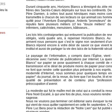
lieu la
Durant cinquante ans, Horizons Blancs a témoigné du zèle mi
frères des Sacrés-Cœurs déployés sur tous les continents. D
Père Damien, à celles tout aussi héroïques mais moins con
transmettre à chacun de ses lecteurs ce qui animait ces homme
quitté pour l’Aventure Évangélique. Ardents "promoteurs" de l
réputés faire plusieurs métiers (cf les "douze métiers" du 
infirmiers, catéchistes, menuisiers, bâtisseurs...
News
Les lois très contraignantes qui entourent la publication de r
obligés, voilà quatre ans, à repenser Horizons Blancs. A
arrivent nous pensons que c’est le signe non seulement d’un
Blancs répond encore à votre désir de savoir ce que vivent le
institut et aussi de partager la vie des laïcs de la fraternité sécul
Le paysage de l’information, y compris dans l’Église, vient
décennie avec l’arrivée de publications par internet. La que
Blancs" sur papier se pose quasiment à chaque comité de ré
transmission et le désir de produire moins de papier pour con
ne font que rendre cette question plus présente à nos esprit
modernité d’Internet, nous sommes pour quelques temps enco
papier": du journal, de la revue, du livre que l’on touche, lit et r
qualité de présentation et de contenu plus "professionn
préoccupation d’avenir.
La modestie qui fut le maître mot de celui qui a conduit la rev
Père Noël Escalié, à qui une fois de plus, nous voulons rendr
sagesse.
Nous ne voulons pas terminer cet éditorial sans évoquer la 
qui vient de nous quitter rapidement en cette fin septembre. C’est
Père Luc Bera pour la rédaction de "Notre Lien" qui fut publi
plusieurs années.