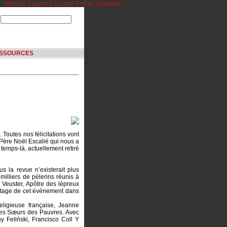
Meilleur Casino En Ligne Retrait Immédiat
SSOURCES
Toutes nos félicitations vont
e Père Noël Escalié qui nous a
e temps-là, actuellement retiré
s la revue n’existerait plus
milliers de pèlerins réunis à
Veuster, Apôtre des lépreux
rtage de cet événement dans
ligieuse française, Jeanne
ites Sœurs des Pauvres. Avec
ny Feliński, Francisco Coll Y