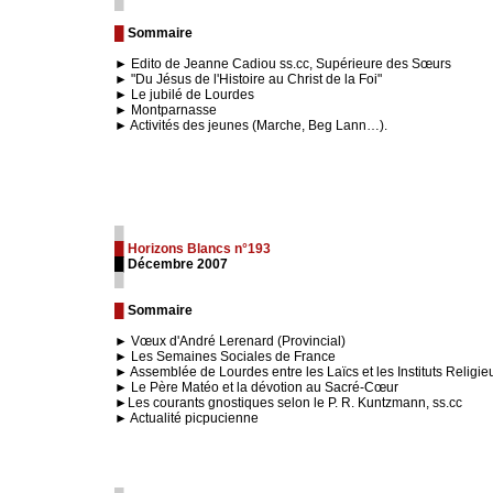
█
█
Sommaire
► Edito de Jeanne Cadiou ss.cc, Supérieure des Sœurs
► "Du Jésus de l'Histoire au Christ de la Foi"
► Le jubilé de Lourdes
► Montparnasse
► Activités des jeunes (Marche, Beg Lann…).
█
█ Horizons Blancs n°193
█ Décembre 2007
█
█
Sommaire
► Vœux d'André Lerenard (Provincial)
► Les Semaines Sociales de France
► Assemblée de Lourdes entre les Laïcs et les Instituts Religie
► Le Père Matéo et la dévotion au Sacré-Cœur
►Les courants gnostiques selon le P. R. Kuntzmann, ss.cc
► Actualité picpucienne