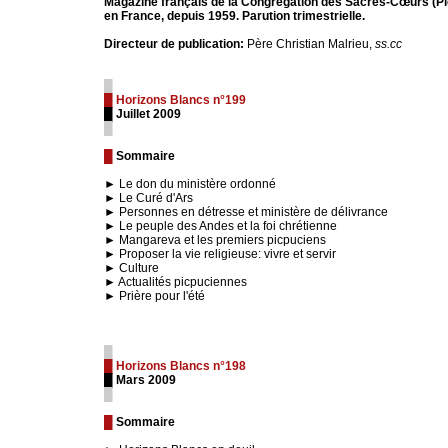
Magazine français de la Congrégation des Sacrés-Cœurs (P
en France, depuis 1959. Parution trimestrielle.
Directeur de publication:
Père Christian Malrieu,
ss.cc
█
█ Horizons Blancs n°199
█ Juillet 2009
█
█
Sommaire
► Le don du ministère ordonné
► Le Curé d'Ars
► Personnes en détresse et ministère de délivrance
► Le peuple des Andes et la foi chrétienne
► Mangareva et les premiers picpuciens
► Proposer la vie religieuse: vivre et servir
► Culture
► Actualités picpuciennes
► Prière pour l'été
█
█ Horizons Blancs n°198
█ Mars 2009
█
█
Sommaire