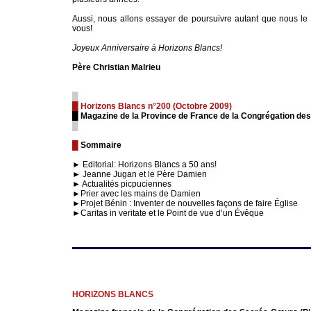
Aussi, nous allons essayer de poursuivre autant que nous le
vous!
Joyeux Anniversaire à Horizons Blancs!
Père Christian Malrieu
█
█ Horizons Blancs n°200 (Octobre 2009)
█ Magazine de la Province de France de la Congrégation d
█
█
Sommaire
► Editorial: Horizons Blancs a 50 ans!
► Jeanne Jugan et le Père Damien
► Actualités picpuciennes
►Prier avec les mains de Damien
►Projet Bénin : Inventer de nouvelles façons de faire Église
►Caritas in veritate et le Point de vue d’un Évêque
HORIZONS BLANCS