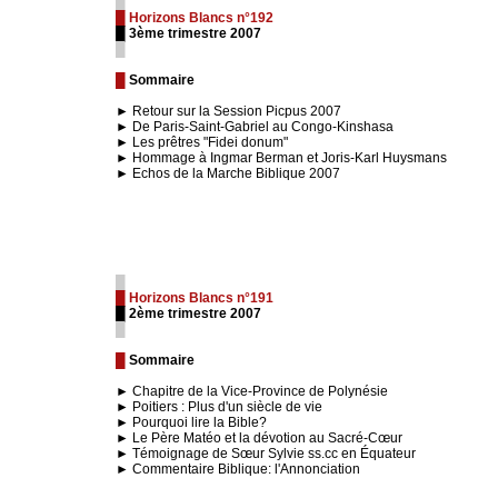
█
█ Horizons Blancs n°192
█ 3ème trimestre 2007
█
█
Sommaire
► Retour sur la Session Picpus 2007
► De Paris-Saint-Gabriel au Congo-Kinshasa
► Les prêtres "Fidei donum"
► Hommage à Ingmar Berman et Joris-Karl Huysmans
► Echos de la Marche Biblique 2007
█
█ Horizons Blancs n°191
█ 2ème trimestre 2007
█
█
Sommaire
► Chapitre de la Vice-Province de Polynésie
► Poitiers : Plus d'un siècle de vie
► Pourquoi lire la Bible?
► Le Père Matéo et la dévotion au Sacré-Cœur
► Témoignage de Sœur Sylvie ss.cc en Équateur
► Commentaire Biblique: l'Annonciation