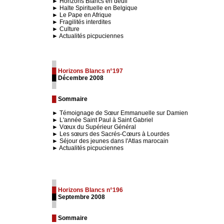
► Horizons Blancs en deuil
► Halte Spirituelle en Belgique
► Le Pape en Afrique
► Fragilités interdites
► Culture
► Actualités picpuciennes
█
█ Horizons Blancs n°197
█ Décembre 2008
█
█
Sommaire
► Témoignage de Sœur Emmanuelle sur Damien
► L'année Saint Paul à Saint Gabriel
► Vœux du Supérieur Général
► Les sœurs des Sacrés-Cœurs à Lourdes
► Séjour des jeunes dans l'Atlas marocain
► Actualités picpuciennes
█
█ Horizons Blancs n°196
█ Septembre 2008
█
█
Sommaire