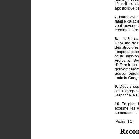
L'esprit mis
apostolique p
7.
Nous vivons 
famille caract
veut ouverte
crédible notr
8.
Les Frères 
Chacune des b
des structure
temporel prop
seule mission
Frères et So
d'affermir c
gouvernement
gouvernements
toute la Congr
9.
Depuis ses 
statuts propre
l'esprit de la
10.
En plus de
exprime les v
communion et 
Pages : |
1
|
Recom