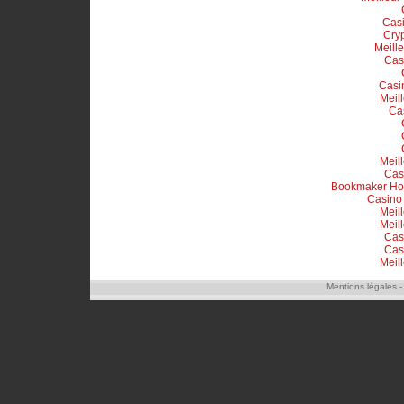
Casi
Cry
Meill
Cas
Casi
Meil
Ca
Meil
Cas
Bookmaker Hors
Casino
Meil
Meil
Cas
Cas
Meil
Mentions légales