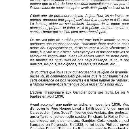
pourvu que le clair de lune succédât immédiatement au jour. L
ils dormaient de nouveau, après avoir dîné, jusqu'au lever de la
C'était une vie purement animale. Aujourd'hui, ils se lèvent au
prières, prennent leur popoï, assistent à la messe et à l'instruct
La femme, aidée de ses enfants, fabrique de la tappe pour l
plantations, prépare le tioho, va à la pêche, ou bien encore to
sarcler l'herbe qui croit au pied des arbres à pain.
On ne voit plus de nudités parmi eux: tout le monde se couvr
quelques uns s'oublient encore -l'habitude étant devenue che
peine nous aperçoivent-ils, qu'ils courent à leurs vêtements,
arme, à la vue d'un officier. Nos exemples et nos conseils les 
l'amour de l'agriculture...Dans un enclos voisin de notre cas
les plantes les plus utiles de nos pays d'Europe: le lin, la p
haricots, les pois, les oignons, les radis, les navets, etc…
Je voudrais que tous ceux qui accusent la religion de tyrannie
passe ici. Ils comprendraient peut-être que le christianisme ne
cette déférence de nos néophytes est l'effet naturel de l'amour fi
à l'amour vraiment paternel que nous ressentons pour eux''.
L'action missionnaire aux Gambier porte ses fruits. Le roi 
baptisé en août 1836.
Ayant accompli une partie sa tâche, en novembre 1836, Mgr
d'envoyer le Père Honoré Laval à Tahiti pour y fonder une 
Caret et d'un frère. Sous l'influence des Anglais, des protesta
ans à Tahiti, et surtout celle pasteur Pritchard, la Reine Pom
catholiques qui retournent aux Gambier. Cette expulsion est à
française en Polynésie. En 1838, le roi Louis Philippe envo
Capitaine Dupetit-Thouars. La Reine demande le Protectorat à l