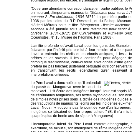
et critiqué aujourd'hui encore. Il y souligne le legs important d
"Outre une abondante correspondance, en partie publiée, le Père
en mourant, d'importants manuscrits:
"Mémoires pour servir à l'
païenne 2. Ere chrétienne, 1834-1871".
La première partie du
1936 par les soins du R.P. Desmedt, et du Bishop Museum 
d'Alfred Métraux sous le titre
"Mangareva. Histoire ancienne 
seconde a été publiée sous le titre
"Mémoires pour servir à 
chrétienne, 1834-1871"
, par C.W.Newbury et P.O'Reilly (Pub
Océanistes, N° 15, Musée de l'Homme, Paris 1968).
L'amitié profonde qu'avait Laval pour les gens des Gambier,
éclatante par l'intérêt pris par lui à leur histoire et à leur pas
Laval a entendu les récits et les chants antiques; il les a f
prêtres et les savants; il les a confrontés pour dégager des
chronique traditionnelle, celle-ci toute enveloppée d'une gan
préféra ne pas toucher; justement persuadé qu'il conserverait u
en transcrivant les récits légendaires qu'en essayant
interprétations critiques.
Le Père Laval a donc noté ce qu'il entendait
du passé de Mangareva avec le souci du
mot exact... Il fit écrire des indigènes lorsqu'il leur eut appris l'
de cérémonies religieuses, ses textes mythologiques, son hist
de simples notes prises sous la dictée des indigènes ou des s
des traductions de manuscrits, écrits par les indigènes eux-m
Laval. Nous n'y trouvons pas le point de vue d'un Européen
indigènes se faisaient de leur propre culture." (Et il n'a mis
qu'après plus de trente ans de séjour à Mangareva).
L'incomparable talent du Père Laval comme ethnographe, s
exactitude, sa minutie, son intelligence de l'âme indigène ont