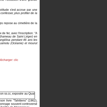
olitude s'est accrue par une
 confesser, plus profiter de la
ps repose au cimetière de la
 de fer, avec l'inscription:
''A
y (hameau de Saint Léger) en
vangélisa pendant 46 ans les
Tuamotu (Océanie) et mourut
son livre "Tahitiens" (1962),
sonnage souvent controversé