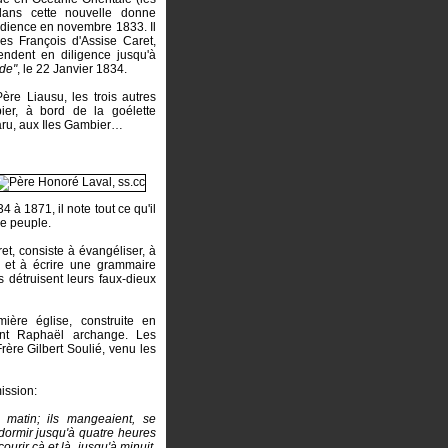
 dans cette nouvelle donne
édience en novembre 1833. Il
es François d'Assise Caret,
ndent en diligence jusqu'à
ide"
, le 22 Janvier 1834.
Père Liausu, les trois autres
ier, à bord de la goélette
maru, aux Iles Gambier…
 à 1871, il note tout ce qu'il
 ce peuple.
t, consiste à évangéliser, à
 et à écrire une grammaire
détruisent leurs faux-dieux
ière église, construite en
int Raphaël archange. Les
rère Gilbert Soulié, venu les
mission:
u matin; ils mangeaient, se
 dormir jusqu'à quatre heures
ourir çà et là, jusqu'à minuit,