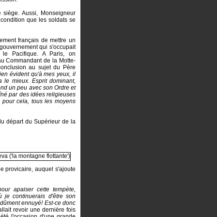
e siège. Aussi, Monseigneur
condition que les soldats se
ement français de mettre un
u gouvernement qui s'occupait
 le Pacifique. A Paris, on
 au Commandant de la Motte-
conclusion au sujet du Père
bien évident qu'à mes yeux, il
ra le mieux. Esprit dominant,
fond un peu avec son Ordre et
îné par des idées religieuses
, pour cela, tous les moyens
du départ du Supérieur de la
de provicaire, auquel s'ajoute
pour apaiser cette tempète,
 je continuerais d'être son
uis dûment ennuyé! Est-ce donc
lait revoir une dernière fois
a été l'occasion d'une grande