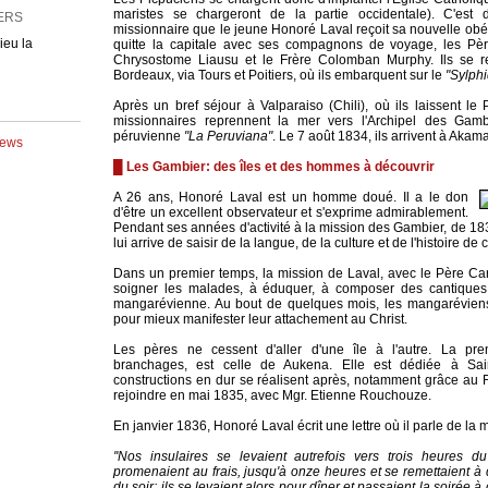
maristes se chargeront de la partie occidentale). C'est
lieu la
missionnaire que le jeune Honoré Laval reçoit sa nouvelle ob
quitte la capitale avec ses compagnons de voyage, les Pèr
Chrysostome Liausu et le Frère Colomban Murphy. Ils se re
Bordeaux, via Tours et Poitiers, où ils embarquent sur le
"Sylph
Après un bref séjour à Valparaiso (Chili), où ils laissent le 
missionnaires reprennent la mer vers l'Archipel des Gamb
péruvienne
"La Peruviana"
. Le 7 août 1834, ils arrivent à Aka
News
█ Les Gambier: des îles et des hommes à découvrir
A 26 ans, Honoré Laval est un homme doué. Il a le don
d'être un excellent observateur et s'exprime admirablement.
Pendant ses années d'activité à la mission des Gambier, de 1834
lui arrive de saisir de la langue, de la culture et de l'histoire de
Dans un premier temps, la mission de Laval, avec le Père Care
soigner les malades, à éduquer, à composer des cantiques
mangarévienne. Au bout de quelques mois, les mangaréviens 
pour mieux manifester leur attachement au Christ.
Les pères ne cessent d'aller d'une île à l'autre. La prem
branchages, est celle de Aukena. Elle est dédiée à Sa
constructions en dur se réalisent après, notamment grâce au F
rejoindre en mai 1835, avec Mgr. Etienne Rouchouze.
En janvier 1836, Honoré Laval écrit une lettre où il parle de la 
''Nos insulaires se levaient autrefois vers trois heures d
promenaient au frais, jusqu'à onze heures et se remettaient à
du soir; ils se levaient alors pour dîner et passaient la soirée à c