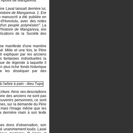
e l'Apôtre de Mangareva:
 Laval laissait derrière lui,
histoire de Mangareva. 1. Ere
 manuscrit a été publiée en
d'Honolulu, avec des notes
d'un peuple polynésien"
. La
l'histoire de Mangareva, ère
lications de la Société des
 se manifeste d'une manière
sé. Mille et une fois, le Père
ait expliquer par les anciens
 fantaisies individuelles la
gue de légende à laquelle il
n plus riche fonds historique
 de les disséquer par des
écriture. Ainsi ses descriptions
oire des anciens ne sont pas
ouvenirs personnels, ce sont
êmes, sur la demande du Père
, mais l'image même que les
 la dernière main à son texte
es dons d'observation, son
 été unanimement loués. Laval