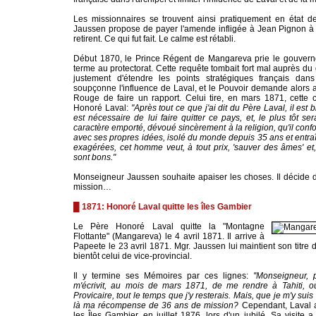
Les missionnaires se trouvent ainsi pratiquement en état d
Jaussen propose de payer l'amende infligée à Jean Pignon à 
retirent. Ce qui fut fait. Le calme est rétabli.
Début 1870, le Prince Régent de Mangareva prie le gouvern
terme au protectorat. Cette requête tombait fort mal auprès d
justement d'étendre les points stratégiques français dans
soupçonne l'influence de Laval, et le Pouvoir demande alors
Rouge de faire un rapport. Celui tire, en mars 1871, cette 
Honoré Laval:
"Après tout ce que j'ai dit du Père Laval, il est 
est nécessaire de lui faire quitter ce pays, et, le plus tôt se
caractère emporté, dévoué sincèrement à la religion, qu'il con
avec ses propres idées, isolé du monde depuis 35 ans et entra
exagérées, cet homme veut, à tout prix, 'sauver des âmes' et
sont bons."
Monseigneur Jaussen souhaite apaiser les choses. Il décide 
mission…
█ 1871: Honoré Laval quitte les îles Gambier
Le Père Honoré Laval quitte la "Montagne
Flottante" (Mangareva) le 4 avril 1871. Il arrive à
Papeete le 23 avril 1871. Mgr. Jaussen lui maintient son titre 
bientôt celui de vice-provincial.
Il y termine ses Mémoires par ces lignes:
''Monseigneur, 
m'écrivit, au mois de mars 1871, de me rendre à Tahiti, où
Provicaire, tout le temps que j'y resterais. Mais, que je m'y s
là ma récompense de 36 ans de mission?
Cependant, Laval al
les Îles Gambier, en juillet 1876, lors d'un jubilé. Sa visite 