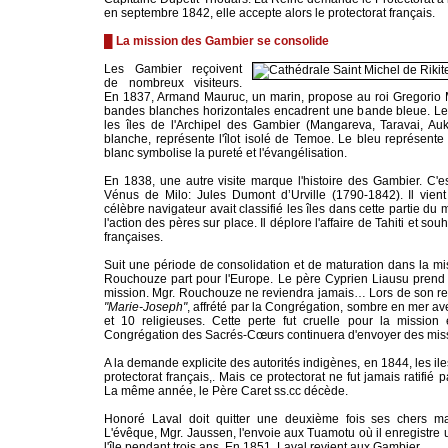
en septembre 1842, elle accepte alors le protectorat français.
█ La mission des Gambier se consolide
Les Gambier reçoivent
de nombreux visiteurs.
En 1837, Armand Mauruc, un marin, propose au roi Gregorio
bandes blanches horizontales encadrent une bande bleue. Les
les îles de l'Archipel des Gambier (Mangareva, Taravai, Auk
blanche, représente l'îlot isolé de Temoe. Le bleu représente 
blanc symbolise la pureté et l'évangélisation.
En 1838, une autre visite marque l'histoire des Gambier. C'e
Vénus de Milo: Jules Dumont d’Urville (1790-1842). Il vie
célèbre navigateur avait classifié les îles dans cette partie d
l'action des pères sur place. Il déplore l'affaire de Tahiti et sou
françaises.
Suit une période de consolidation et de maturation dans la mi
Rouchouze part pour l'Europe. Le père Cyprien Liausu prend a
mission. Mgr. Rouchouze ne reviendra jamais… Lors de son ret
"Marie-Joseph"
, affrété par la Congrégation, sombre en mer ave
et 10 religieuses. Cette perte fut cruelle pour la missio
Congrégation des Sacrés-Cœurs continuera d'envoyer des miss
A la demande explicite des autorités indigènes, en 1844, les i
protectorat français,. Mais ce protectorat ne fut jamais ratifié
La même année, le Père Caret ss.cc décède.
Honoré Laval doit quitter une deuxième fois ses chers ma
L'évêque, Mgr. Jaussen, l'envoie aux Tuamotu où il enregistre 
l'île pendant trois ans. En 1851, Laval revient aux Gambier.