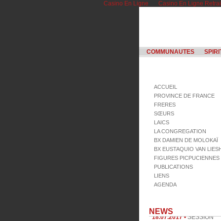
Casino En Ligne
Casino En Ligne Retrai
COMMUNAUTES
SPIRI
ACCUEIL
PROVINCE DE FRANCE
FRERES
SŒURS
LAICS
LA CONGREGATION
BX DAMIEN DE MOLOKAÏ
BX EUSTAQUIO VAN LIE
FIGURES PICPUCIENNES
PUBLICATIONS
LIENS
AGENDA
18.07.2017 •
SESSION
NEWS
INTERNATIONALE POITI