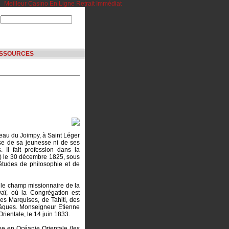
Meilleur Casino En Ligne Retrait Immédiat
SSOURCES
meau du Joimpy, à Saint Léger
se de sa jeunesse ni de ses
 Il fait profession dans la
) le 30 décembre 1825, sous
 études de philosophie et de
t le champ missionnaire de la
ï, où la Congrégation est
es Marquises, de Tahiti, des
 Pâques. Monseigneur Etienne
ientale, le 14 juin 1833.
ue en Océanie Orientale (les