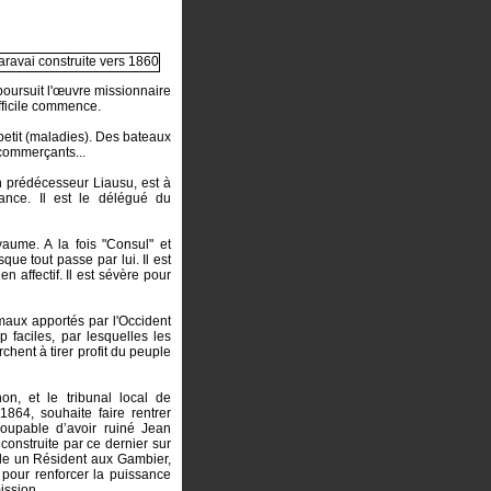
poursuit l'œuvre missionnaire
fficile commence.
 petit (maladies). Des bateaux
 commerçants...
n prédécesseur Liausu, est à
rance. Il est le délégué du
aume. A la fois "Consul" et
que tout passe par lui. Il est
n affectif. Il est sévère pour
 maux apportés par l'Occident
 faciles, par lesquelles les
chent à tirer profit du peuple
on, et le tribunal local de
864, souhaite faire rentrer
coupable d’avoir ruiné Jean
construite par ce dernier sur
lle un Résident aux Gambier,
e pour renforcer la puissance
mission.