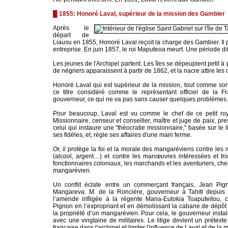
█ 1855: Honoré Laval, supérieur de la mission des Gambier
Après le
départ de
Liausu en 1855, Honoré Laval reçoit la charge des Gambier. Il 
entreprise. En juin 1857, le roi Maputeoa meurt. Une période di
Les jeunes de l'Archipel partent. Les îles se dépeuplent petit à
de négriers apparaissent à partir de 1862, et la nacre attire les
Honoré Laval qui est supérieur de la mission, tout comme so
ce titre considéré comme le représentant officiel de la F
gouverneur, ce qui ne va pas sans causer quelques problèmes.
Pour beaucoup, Laval est vu comme le chef de ce petit roy
Missionnaire, censeur et conseiller, maître et juge de paix, pres
celui qui instaure une "théocratie missionnaire," basée sur le lie
ses fidèles, et, règle ses affaires d'une main ferme.
Or, il protège la foi et la morale des mangaréviens contre les
(alcool, argent…) et contre les manœuvres intéressées et trop
fonctionnaires coloniaux, les marchands et les aventuriers, cher
mangarévien.
Un conflit éclate entre un commerçant français, Jean Pign
Mangareva. M. de la Roncière, gouverneur à Tahiti depuis 1
l’amende infligée à la régente Maria-Eutokia Toaputeitou, 
Pignon en l’expropriant et en démolissant la cabane de dépôt 
la propriété d’un mangarévien. Pour cela, le gouverneur insta
avec une vingtaine de militaires. Le litige devient un prétext
française dans l'archipel et limiter l'influence de Laval et de la 