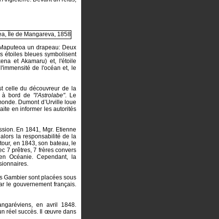
 Maputeoa un drapeau: Deux
 étoiles bleues symbolisent
ena et Akamaru) et, l'étoile
l'immensité de l'océan et, le
st celle du découvreur de la
nt à bord de
"l'Astrolabe"
. Le
u monde. Dumont d’Urville loue
haite en informer les autorités
ssion. En 1841, Mgr. Etienne
lors la responsabilité de la
our, en 1843, son bateau, le
c 7 prêtres, 7 frères convers
n en Océanie. Cependant, la
ionnaires.
les Gambier sont placées sous
 par le gouvernement français.
ngaréviens, en avril 1848.
un réel succès. Il œuvre dans