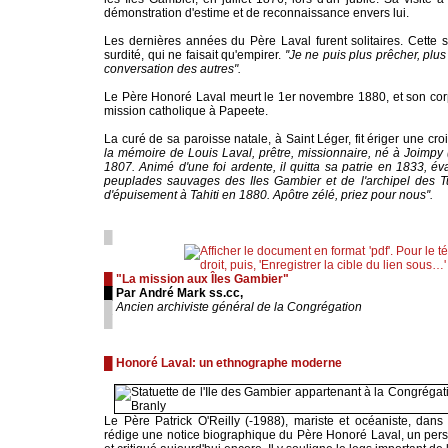
démonstration d'estime et de reconnaissance envers lui.
Les dernières années du Père Laval furent solitaires. Cette s
surdité, qui ne faisait qu'empirer.
''Je ne puis plus prêcher, plus
conversation des autres".
Le Père Honoré Laval meurt le 1er novembre 1880, et son cor
mission catholique à Papeete.
La curé de sa paroisse natale, à Saint Léger, fit ériger une croix
la mémoire de Louis Laval, prêtre, missionnaire, né à Joimp
1807. Animé d'une foi ardente, il quitta sa patrie en 1833, é
peuplades sauvages des Iles Gambier et de l'archipel des 
d'épuisement à Tahiti en 1880. Apôtre zélé, priez pour nous''.
█
█ "La mission aux Îles Gambier"
█ Par André Mark ss.cc,
█
Ancien archiviste général de la Congrégation
█
█ Honoré Laval: un ethnographe moderne
Le Père Patrick O'Reilly (-1988), mariste et océaniste, dans 
rédige une notice biographique du Père Honoré Laval, un per