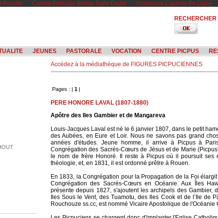
t Rapide
Casino Francais Bonus Sans Depot
Nouveaux Casinos En Ligne
RECHERCHER
TUALITE
JEUNES
PASTORALE
VOCATION
CENTRE PICPUS
RE
Accédez à la médiathèque de FIGURES PICPUCIENNES
Pages : |
1
|
PERE HONORE LAVAL (1807-1880)
Apôtre des Iles Gambier et de Mangareva
Louis-Jacques Laval est né le 6 janvier 1807, dans le petit ha
des Aubées, en Eure et Loir. Nous ne savons pas grand cho
années d'études. Jeune homme, il arrive à Picpus à Paris.
SHOUT
Congrégation des Sacrés-Cœurs de Jésus et de Marie (Picpus
le nom de frère Honoré. Il reste à Picpus où il poursuit ses
théologie, et, en 1831, il est ordonné prêtre à Rouen.
En 1833, la Congrégation pour la Propagation de la Foi élargi
Congrégation des Sacrés-Cœurs en Océanie. Aux Îles Hawa
présente depuis 1827, s'ajoutent les archipels des Gambier, d
Iles Sous le Vent, des Tuamotu, des Iles Cook et de l’Ile de
Rouchouze ss.cc, est nommé Vicaire Apostolique de l'Océanie Or
ERS
Les Picpuciens se chargent donc d'implanter l'Eglise Catholiq