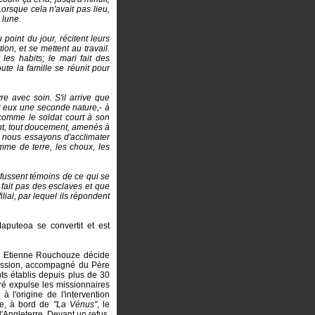
orsque cela n'avait pas lieu,
 lune.
 point du jour, récitent leurs
ion, et se mettent au travail.
es habits; le mari fait des
ute la famille se réunit pour
e avec soin. S'il arrive que
z eux une seconde nature,- à
 comme le soldat court à son
ont, tout doucement, amenés à
e, nous essayons d'acclimater
omme de terre, les choux, les
 fussent témoins de ce qui se
 fait pas des esclaves et que
lial, par lequel ils répondent
Maputeoa se convertit et est
. Etienne Rouchouze décide
mission, accompagné du Père
nts établis depuis plus de 30
aré expulse les missionnaires
 l'origine de l'intervention
ie, à bord de
"La Vénus"
, le
'Angleterre. Devant un refus,