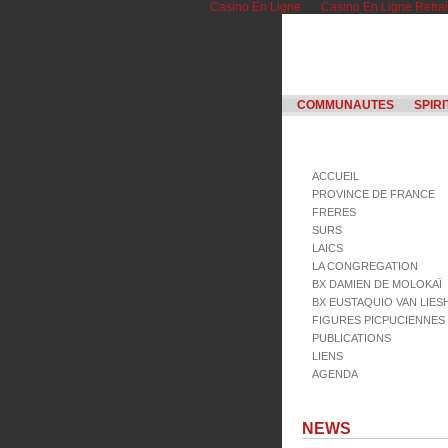
Casino En Ligne
Casino En Ligne Retrai
COMMUNAUTES
SPIRI
ACCUEIL
PROVINCE DE FRANCE
FRERES
SURS
LAICS
LA CONGREGATION
BX DAMIEN DE MOLOKAÏ
BX EUSTAQUIO VAN LIE
FIGURES PICPUCIENNES
PUBLICATIONS
LIENS
AGENDA
NEWS
05.12.2013 •
NOUVEAU 