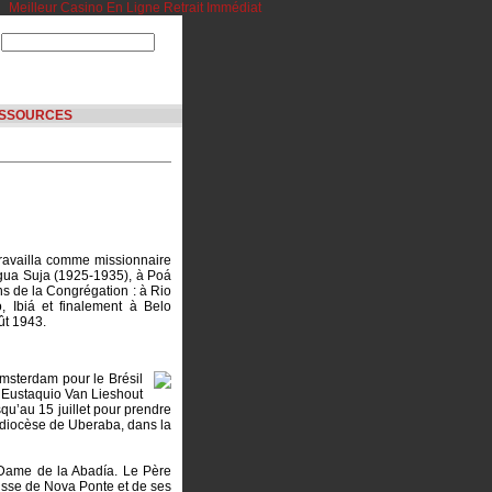
Meilleur Casino En Ligne Retrait Immédiat
SSOURCES
travailla comme missionnaire
Agua Suja (1925-1935), à Poá
s de la Congrégation : à Rio
 Ibiá et finalement à Belo
ût 1943.
Amsterdam pour le Brésil
, Eustaquio Van Lieshout
squ’au 15 juillet pour prendre
 diocèse de Uberaba, dans la
 Dame de la Abadía. Le Père
oisse de Nova Ponte et de ses