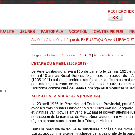
t Rapide
Casino Francais Bonus Sans Depot
Nouveaux Casinos En Ligne
RECHERCHER
TUALITE
JEUNES
PASTORALE
VOCATION
CENTRE PICPUS
RE
Accédez à la médiathèque de Bx EUSTAQUIO VAN LIESHOUT
Pages :
« Début
‹ Précédente
|
1
|
2
|
3
|
4
|
Suivante ›
Fin »
L’ETAPE DU BRESIL (1925-1943)
Le Père Eustaquio arriva à Rio de Janeiro le 12 mai 1925 et 
durant 18 ans au Brésil. Sur ces 18 années il en passa dix à 
(1935-1941) puis les dernières années dans différentes maison
de Janeiro, Fazenda de San José de Río Claro, Patrocinio,
Horizonte comme curé de Santo Domingo où il mourut le 30 ao
SHOUT
APOSTOLAT À AGUA SUJA (ROMARÍA)
Le 23 avril 1925, le Père Norbert Poelman, Provincial, part d’
avec les trois premiers missionnaires : Gilles Van de Boogaard
et Mathias Van Roy. Ils arrivent le 12 mai et doivent attendre ju
possession de la paroisse de Agua Suja, aujourd’hui Romaría,
région connue sous le nom de « Triangle Minier ».
Dans la paroisse se trouve le sanctuaire diocésain de Notre
Eustaquio, comme vicaire, fut chargé de la pastorale de la par
LOOK POUR