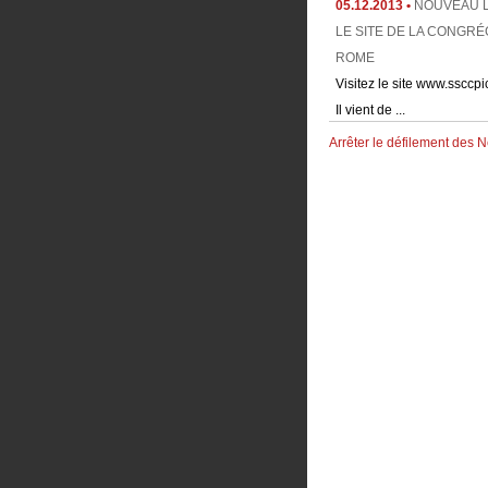
LE SITE DE LA CONGRÉ
ROME
Visitez le site www.ssccp
Il vient de ...
03.12.2013 •
LE SITE
Arrêter le défilement des 
SSCCPICPUS.FR POURS
ROUTE !
Avec le départ du Frère Er
Chili le site ...