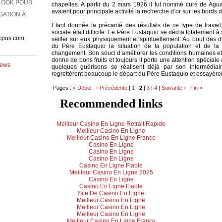
chapelles. A partir du 2 mars 1926 il fut nommé curé de Agu
GATION À
avaient pour principale activité la recherche d’or sur les bords
Etant donnée la précarité des résultats de ce type de travail
sociale était difficile. Le Père Eustaquio se dédia totalement 
icpus.com.
veiller sur eux physiquement et spirituellement. Au bout des d
du Père Eustaquio la situation de la population et de la
changement. Son souci d’améliorer les conditions humaines et 
donne de bons fruits et toujours il porte une attention spécial
News
quelques guérisons se réalisent déjà par son intermédiai
UIT SA
regrettèrent beaucoup le départ du Père Eustaquio et essayèr
Pages :
« Début
‹ Précédente
|
1
|
2
|
3
|
4
|
Suivante ›
Fin »
ic pour le
Recommended links
Meilleur Casino En Ligne Retrait Rapide
Meilleur Casino En Ligne
Meilleur Casino En Ligne France
Casino En Ligne
Casino En Ligne
Casino En Ligne
Casino En Ligne Fiable
Meilleur Casino En Ligne 2025
Casino En Ligne
Casino En Ligne Fiable
Site De Casino En Ligne
Meilleur Casino En Ligne
Meilleur Casino En Ligne
Meilleur Casino En Ligne
Meilleur Casino En Ligne France