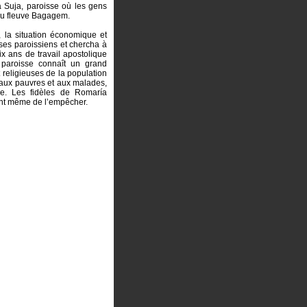
a Suja, paroisse où les gens
 du fleuve Bagagem.
, la situation économique et
à ses paroissiens et chercha à
ix ans de travail apostolique
 paroisse connaît un grand
religieuses de la population
e aux pauvres et aux malades,
re. Les fidèles de Romaría
ent même de l’empêcher.