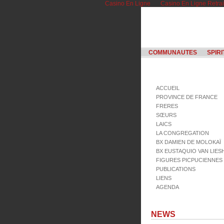
Casino En Ligne
Casino En Ligne Retrai
COMMUNAUTES
SPIRI
ACCUEIL
PROVINCE DE FRANCE
FRERES
SŒURS
LAICS
LA CONGREGATION
BX DAMIEN DE MOLOKAÏ
BX EUSTAQUIO VAN LIE
FIGURES PICPUCIENNES
PUBLICATIONS
LIENS
AGENDA
NEWS
05.12.2013 •
NOUVEAU 