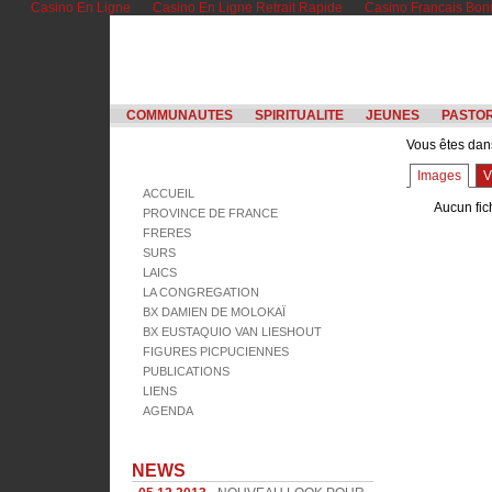
Casino En Ligne
Casino En Ligne Retrait Rapide
Casino Francais Bon
COMMUNAUTES
SPIRITUALITE
JEUNES
PASTO
Vous êtes dan
Images
V
ACCUEIL
Aucun fich
PROVINCE DE FRANCE
FRERES
SURS
LAICS
LA CONGREGATION
BX DAMIEN DE MOLOKAÏ
BX EUSTAQUIO VAN LIESHOUT
FIGURES PICPUCIENNES
PUBLICATIONS
LIENS
AGENDA
NEWS
05.12.2013 •
NOUVEAU LOOK POUR