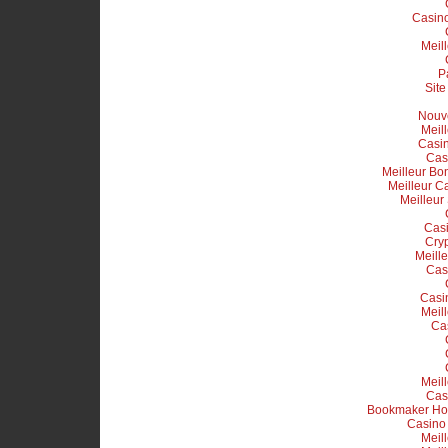
Casino
Meil
Pa
Site
Nouv
Meil
Casi
Cas
Meilleur Bo
Meilleur C
Meilleur
Casi
Cry
Meill
Cas
Casi
Meil
Ca
Meil
Cas
Bookmaker Hors
Casino
Meil