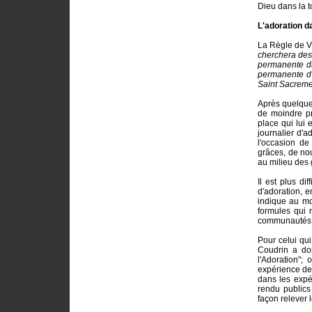
Dieu dans la to
L'adoration d
La Règle de Vi
cherchera des 
permanente da
permanente d'
Saint Sacreme
Après quelque
de moindre pr
place qui lui
journalier d'a
l'occasion de 
grâces, de nou
au milieu des
Il est plus di
d'adoration, 
indique au moi
formules qui 
communautés n
Pour celui qui
Coudrin a do
l'Adoration";
expérience de 
dans les expér
rendu publics
façon relever l