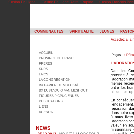
Casino En Ligne
Casino En Ligne Retrait Rapide
Casino Francais Bon
COMMUNAUTES
SPIRITUALITE
JEUNES
PASTO
Accédez à la
ACCUEIL
Pages :
« Débu
PROVINCE DE FRANCE
L'ADORATION
FRERES
SURS
Dans les Cons
LAICS
poussés à nou
l'adoration ma
LA CONGREGATION
mêmes réconcil
BX DAMIEN DE MOLOKAÏ
entre les ho
BX EUSTAQUIO VAN LIESHOUT
attitudes et o
FIGURES PICPUCIENNES
En conséquenc
PUBLICATIONS
l'engagement.
LIENS
réparation da
AGENDA
dans notre e
à nous livrer
l'adoration co
valeur en soi.
NEWS
missionnaire 
05.12.2013 •
NOUVEAU LOOK POUR
impossible. C'