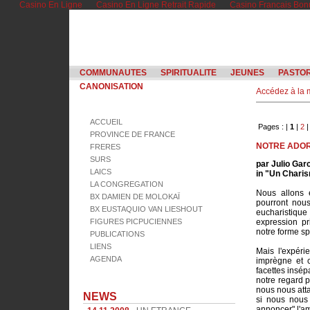
Casino En Ligne
Casino En Ligne Retrait Rapide
Casino Francais Bon
COMMUNAUTES
SPIRITUALITE
JEUNES
PASTO
CANONISATION
Accédez à la
ACCUEIL
Pages : |
1
|
2
PROVINCE DE FRANCE
NOTRE ADOR
FRERES
SURS
par Julio Gar
LAICS
in "Un Charis
LA CONGREGATION
Nous allons 
BX DAMIEN DE MOLOKAÏ
pourront nous
BX EUSTAQUIO VAN LIESHOUT
eucharistique 
FIGURES PICPUCIENNES
expression pr
notre forme sp
PUBLICATIONS
LIENS
Mais l'expéri
AGENDA
imprègne et c
facettes insép
notre regard p
nous nous atta
NEWS
si nous nous 
14.11.2008 •
UN ETRANGE
annoncer" l'am