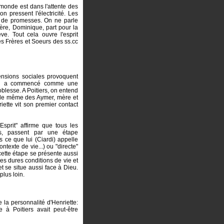
 monde est dans l'attente des
 pressent l'électricité. Les
n de promesses. On ne parle
ère, Dominique, part pour la
ve. Tout cela ouvre l'esprit
es Frères et Soeurs des ss.cc
tensions sociales provoquent
 qui a commencé comme une
oblesse. A Poitiers, on entend
cile même des Aymer, mère et
riette vit son premier contact
sprit" affirme que tous les
es, passent par une étape
 ce que lui (Ciardi) appelle
ntexte de vie...) ou "directe"
 cette étape se présente aussi
des dures conditions de vie et
et se situe aussi face à Dieu.
plus loin.
e la personnalité d'Henriette:
e à Poitiers avait peut-être