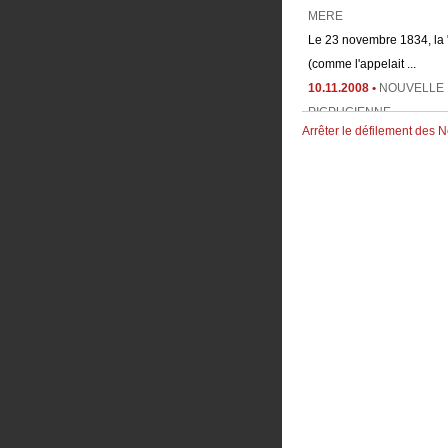
Le 23 novembre 1834, la "
(comme l'appelait ...
10.11.2008 •
NOUVELLE 
PICPUCIENNE
Découvrez la vie du Père 
Arrêter le défilement des 
Reichenbach (1931-2004),