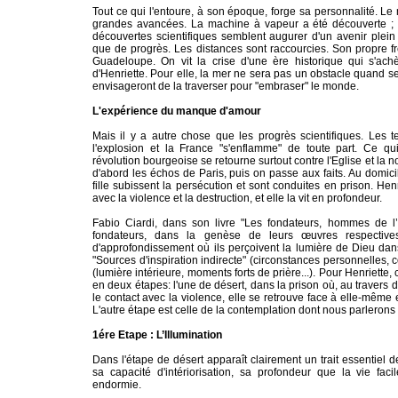
Tout ce qui l'entoure, à son époque, forge sa personnalité. Le
grandes avancées. La machine à vapeur a été découverte ; on
découvertes scientifiques semblent augurer d'un avenir plei
que de progrès. Les distances sont raccourcies. Son propre fr
Guadeloupe. On vit la crise d'une ère historique qui s'achè
d'Henriette. Pour elle, la mer ne sera pas un obstacle quand s
envisageront de la traverser pour "embraser" le monde.
L'expérience du manque d'amour
Mais il y a autre chose que les progrès scientifiques. Les 
l'explosion et la France "s'enflamme" de toute part. Ce
révolution bourgeoise se retourne surtout contre l'Eglise et la n
d'abord les échos de Paris, puis on passe aux faits. Au domi
fille subissent la persécution et sont conduites en prison. Hen
avec la violence et la destruction, et elle la vit en profondeur.
Fabio Ciardi, dans son livre "Les fondateurs, hommes de l’E
fondateurs, dans la genèse de leurs œuvres respectiv
d'approfondissement où ils perçoivent la lumière de Dieu dans
"Sources d'inspiration indirecte" (circonstances personnelles, co
(lumière intérieure, moments forts de prière...). Pour Henriette,
en deux étapes: l'une de désert, dans la prison où, au travers 
le contact avec la violence, elle se retrouve face à elle-même 
L'autre étape est celle de la contemplation dont nous parlerons 
1ére Etape : L’Illumination
Dans l'étape de désert apparaît clairement un trait essentiel d
sa capacité d'intériorisation, sa profondeur que la vie facil
endormie.