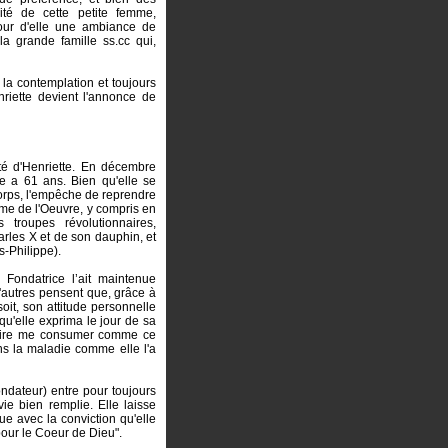
ité de cette petite femme,
utour d'elle une ambiance de
 la grande famille ss.cc qui,
la contemplation et toujours
riette devient l'annonce de
té d'Henriette. En décembre
e a 61 ans. Bien qu'elle se
corps, l'empêche de reprendre
'âme de l'Oeuvre, y compris en
troupes révolutionnaires,
arles X et de son dauphin, et
s-Philippe).
 Fondatrice l’ait maintenue
autres pensent que, grâce à
soit, son attitude personnelle
 qu'elle exprima le jour de sa
ésire me consumer comme ce
ans la maladie comme elle l'a
ndateur) entre pour toujours
vie bien remplie. Elle laisse
e avec la conviction qu'elle
 pour le Coeur de Dieu".