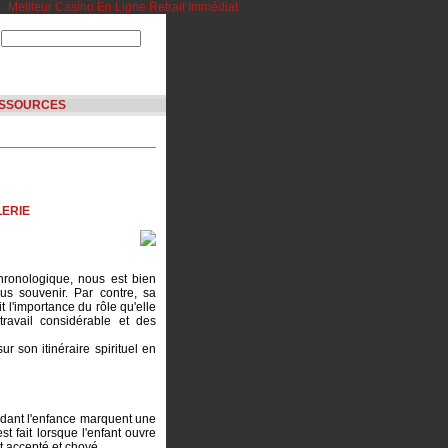
Meilleur Casino En Ligne Retrait Immédiat
SSOURCES
LERIE
hronologique, nous est bien
s souvenir. Par contre, sa
t l'importance du rôle qu'elle
ravail considérable et des
ur son itinéraire spirituel en
dant l'enfance marquent une
st fait lorsque l'enfant ouvre
nt accepté et choyé.