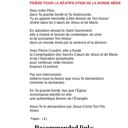
PRIÈRE POUR LA BÉATIFICATION DE LA BONNE MÈRE
Dieu notre Père,
dans Ta grande bonté et Ta miséricorde,
Tu as appelé Henriette à être témoin de Ton Amour
révélé dans les Cœurs de Jésus et de Marie.
En adoration devant le Saint Sacrement,
elle a réalisé le besoin de contempler, de vivre
et de proclamer Ton Amour
dans un monde brisé par la violence et la division.
Avec Pierre Coudrin, elle a fondé
la Congrégation des Sacrés Cœurs de Jésus et de Marie
et de l’Adoration perpétuelle
pour continuer cette mission
toujours et partout.
Par son intercession,
obtiens-nous la faveur que nous Te demandons
(nommer la demande).
En Ta grande bonté, fais que l’Église
reconnaisse bientôt en elle
une authentique témoin de l’Évangile.
Nous Te le demandons par Jésus-Christ Ton Fils.
Amen.
Pages : |
1
|
Recommended links