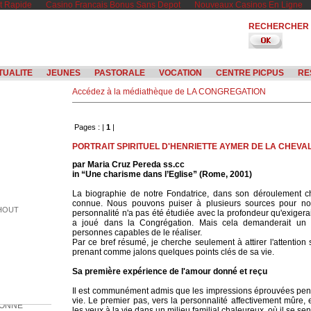
t Rapide
Casino Francais Bonus Sans Depot
Nouveaux Casinos En Ligne
RECHERCHER
TUALITE
JEUNES
PASTORALE
VOCATION
CENTRE PICPUS
RE
Accédez à la médiathèque de LA CONGREGATION
Pages : |
1
|
PORTRAIT SPIRITUEL D'HENRIETTE AYMER DE LA CHEVA
par Maria Cruz Pereda ss.cc
in “Une charisme dans l’Eglise” (Rome, 2001)
La biographie de notre Fondatrice, dans son déroulement c
connue. Nous pouvons puiser à plusieurs sources pour nou
SHOUT
personnalité n'a pas été étudiée avec la profondeur qu'exigerai
a joué dans la Congrégation. Mais cela demanderait un t
personnes capables de le réaliser.
Par ce bref résumé, je cherche seulement à attirer l'attention s
prenant comme jalons quelques points clés de sa vie.
Sa première expérience de l'amour donné et reçu
BONNE
Il est communément admis que les impressions éprouvées pen
vie. Le premier pas, vers la personnalité affectivement mûre, e
les yeux à la vie dans un milieu familial chaleureux, où il se se