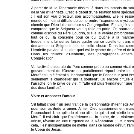
A partir de là, le Tabernacle dissimulé dans les lambris du salo
de la vie d'Henriette. C'est le début d'une relation toute spécial
: Il est son vrai directeur, son accompagnateur. Elle le ress
monde où il est si difficile de comprendre l'expérience mystique
chemin que Dieu lui trace pour sa Congrégation. Et malgré sa r
comprend que le Seigneur veut qu'elle en parle. On pourrait d
comme disciple du Père Coudrin, si elle le vénère profondém
tout ce qui la concerne pour ce qui touche à la marche 
fréquemment lui qui se laisse guider par ce qu'elle lui transme
demander au Seigneur telle ou telle chose. Dans les commun
Henriette parvient à lui dire quel est le rythme de prière et de t
Dans les "billets" d'Henriette, des paragraphes enti
Congrégation.
Vu l'activité pastorale du Père comme prêtre ou comme vicaire
gouvernement de l'Oeuvre est parfaitement réparti entre les
Mère" est un élément si fondamental que le Fondateur peut écrir
seulement le chandelier qui la soutient". Ou encore : "Elle es
l’arrache, on le prive de vie...". "Elle est plus ‘Fondateur ‘ que 
des deux familles".
Vivre et annoncer l'amour
S'il fallait choisir un seul trait de la personnalité d'Henriette 
pour son aptitude à aimer. Aimer Dieu passionnément mais
l'approchent. Une aptitude et une attitude qui lui ont mérité le
Mère". Il est clair que l'expérience de la haine, de la violenc
vécue, réveille en elle l'urgence de la Réparation ; il faut re
cela, il est indispensable de mettre, dans ce monde détruit, l'
le Coeur de Jésus.