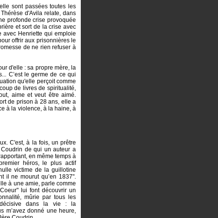
uelle sont passées toutes les
. Thérèse d'Avila relate, dans
 une profonde crise provoquée
prière et sort de la crise avec
e avec Henriette qui emploie
our offrir aux prisonnières le
romesse de ne rien refuser à
r d'elle : sa propre mère, la
s... C’est le germe de ce qui
tuation qu'elle perçoit comme
oup de livres de spiritualité,
out, aime et veut être aimé.
sort de prison à 28 ans, elle a
e à la violence, à la haine, à
 C'est, à la fois, un prêtre
bé Coudrin de qui un auteur a
 se rapportant, en même temps à
remier héros, le plus actif
nulle victime de la guillotine
nt il ne mourut qu’en 1837".
t-elle à une amie, parle comme
Coeur" lui font découvrir un
nalité, mûrie par tous les
écisive dans la vie : la
ous m’avez donné une heure,
 Père Coudrin.