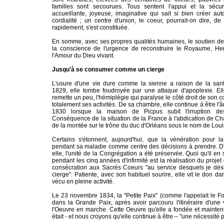
familles sont secourues. Tous sentent l'appui et la sécur
accueillante, joyeuse, imaginative qui sait si bien créer a
cordialité ; un centre d'union, le coeur, pourrait-on dire, de
rapidement, s'est constituée.
En somme, avec ses propres qualités humaines, le soutien de 
la conscience de l'urgence de reconstruire le Royaume, Hen
l'Amour du Dieu vivant.
Jusqu'à se consumer comme un cierge
L'usure d'une vie dure comme la sienne a raison de la san
1829, elle tombe foudroyée par une attaque d'apoplexie. Ell
remette un peu, l'hémiplégie qui paralyse le côté droit de son 
totalement ses activités. De sa chambre, elle continue à être l
1830 lorsque la maison de Picpus subit l'irruption des 
Conséquence de la situation de la France à l'abdication de Ch
de la montée sur le trône du duc d'Orléans sous le nom de Loui
Certains s'étonnent, aujourd'hui, que la vénération pour la
pendant sa maladie comme centre des décisions à prendre. D'
elle, l'unité de la Congrégation a été préservée. Quoi qu'il en 
pendant les cinq années d'infirmité est la réalisation du projet
consécration aux Sacrés Coeurs "au service desquels je d
cierge". Patiente, avec son habituel sourire, elle vit le don d
vécu en pleine activité.
Le 23 novembre 1834, la "Petite Paix" (comme l'appelait le Fo
dans la Grande Paix, après avoir parcouru l'itinéraire d'une 
l'Oeuvre en marche. Cette Oeuvre qu'elle a fondée et maintenu
était - et nous croyons qu'elle continue à être – "une nécessité