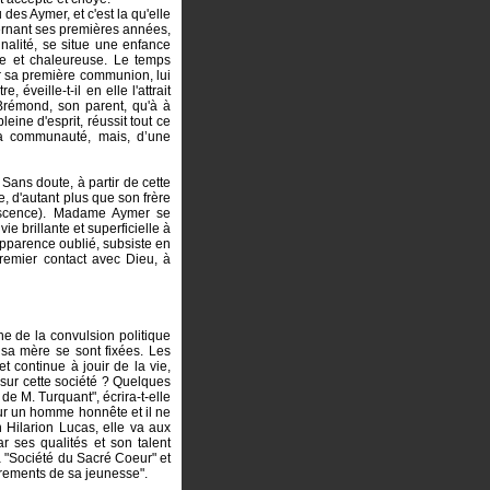
des Aymer, et c'est la qu'elle
ernant ses premières années,
nalité, se situe une enfance
nie et chaleureuse. Le temps
r sa première communion, lui
, éveille-t-il en elle l'attrait
Brémond, son parent, qu'à à
leine d'esprit, réussit tout ce
la communauté, mais, d’une
Sans doute, à partir de cette
, d'autant plus que son frère
lescence). Madame Aymer se
ie brillante et superficielle à
 apparence oublié, subsiste en
 premier contact avec Dieu, à
e de la convulsion politique
et sa mère se sont fixées. Les
et continue à jouir de la vie,
 sur cette société ? Quelques
de M. Turquant", écrira-t-elle
pour un homme honnête et il ne
n Hilarion Lucas, elle va aux
ar ses qualités et son talent
la "Société du Sacré Coeur" et
arements de sa jeunesse".