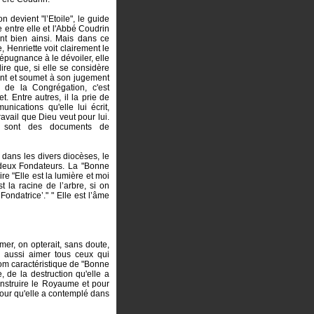
n devient "l’Etoile", le guide
e entre elle et l'Abbé Coudrin
ent bien ainsi. Mais dans ce
, Henriette voit clairement le
épugnance à le dévoiler, elle
ire que, si elle se considère
ent et soumet à son jugement
de la Congrégation, c'est
t. Entre autres, il la prie de
ications qu'elle lui écrit,
ravail que Dieu veut pour lui.
ers sont des documents de
 dans les divers diocèses, le
 deux Fondateurs. La "Bonne
e "Elle est la lumière et moi
t la racine de l’arbre, si on
‘Fondatrice’." " Elle est l’âme
Aymer, on opterait, sans doute,
 aussi aimer tous ceux qui
 nom caractéristique de "Bonne
e, de la destruction qu'elle a
construire le Royaume et pour
amour qu'elle a contemplé dans