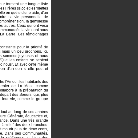
ur forment une longue liste
s Frères ss.cc et les fillettes
elle en quête d'une aide, d'un
entre sa vie personnelle de
compréhension, la gentillesse
les autres. Ceux qui ont vécu
s communautés la vie dont nous
 La Barre. Les témoignages
constante pour la priorité de
 mais un peu grognons. Ici,
ous sommes joyeuses et nous
"Que les enfants se sentent
ec nous". Et avec cette même
yen d'un don si elle peut et
tre l'Amour, les habitants des
grenier de La Motte comme
collabore à la préparation du
départ des Soeurs, qui, plus
r leur vie, comme le groupe
e tout au long de ses années
ure Générale, éducatrice et,
ance. Dans une très grande
e famille" des deux branches.
t mourir plus de deux cents,
rre. Dans ses Communautés,
s de préférence, et bien des