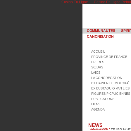
Casino En Ligne
Casino En Ligne Retrai
COMMUNAUTES
SPIRI
CANONISATION
ACCUEIL
PROVINCE DE FRANCE
FRERES
SŒURS
LAICS
LA CONGREGATION
BX DAMIEN DE MOLOKAÏ
BX EUSTAQUIO VAN LIE
FIGURES PICPUCIENNES
PUBLICATIONS
LIENS
AGENDA
12.11.2008 •
FETER LA 
NEWS
MERE