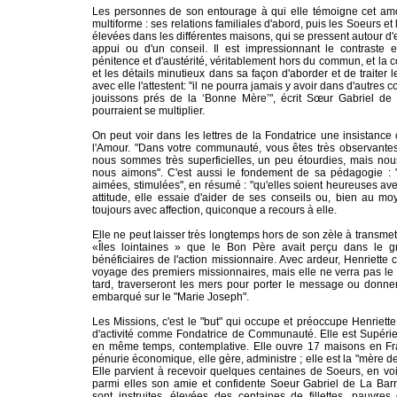
Les personnes de son entourage à qui elle témoigne cet amo
multiforme : ses relations familiales d'abord, puis les Soeurs et le
élevées dans les différentes maisons, qui se pressent autour d'
appui ou d'un conseil. Il est impressionnant le contraste 
pénitence et d'austérité, véritablement hors du commun, et la 
et les détails minutieux dans sa façon d'aborder et de traiter 
avec elle l'attestent: "il ne pourra jamais y avoir dans d'autre
jouissons prés de la ‘Bonne Mère’", écrit Sœur Gabriel de
pourraient se multiplier.
On peut voir dans les lettres de la Fondatrice une insistance 
l'Amour. "Dans votre communauté, vous êtes très observantes
nous sommes très superficielles, un peu étourdies, mais n
nous aimons". C'est aussi le fondement de sa pédagogie : 
aimées, stimulées", en résumé : "qu'elles soient heureuses av
attitude, elle essaie d'aider de ses conseils ou, bien au mo
toujours avec affection, quiconque a recours à elle.
Elle ne peut laisser très longtemps hors de son zèle à transmet
«Îles lointaines » que le Bon Père avait perçu dans le 
bénéficiaires de l'action missionnaire. Avec ardeur, Henriette 
voyage des premiers missionnaires, mais elle ne verra pas le 
tard, traverseront les mers pour porter le message ou donne
embarqué sur le "Marie Joseph".
Les Missions, c'est le "but" qui occupe et préoccupe Henriett
d'activité comme Fondatrice de Communauté. Elle est Supérie
en même temps, contemplative. Elle ouvre 17 maisons en Fr
pénurie économique, elle gère, administre ; elle est la "mère d
Elle parvient à recevoir quelques centaines de Soeurs, en voi
parmi elles son amie et confidente Soeur Gabriel de La Ba
sont instruites, élevées des centaines de fillettes, pauvre