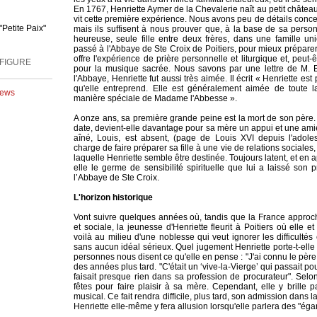
En 1767, Henriette Aymer de la Chevalerie naît au petit château 
Petite Paix"
vit cette première expérience. Nous avons peu de détails conc
mais ils suffisent à nous prouver que, à la base de sa person
heureuse, seule fille entre deux frères, dans une famille u
FIGURE
passé à l'Abbaye de Ste Croix de Poitiers, pour mieux prépare
offre l'expérience de prière personnelle et liturgique et, peut-être
pour la musique sacrée. Nous savons par une lettre de M. 
Rolf
l'Abbaye, Henriette fut aussi très aimée. Il écrit « Henriette est p
qu'elle entreprend. Elle est généralement aimée de toute 
News
 ...
manière spéciale de Madame l'Abbesse ».
A onze ans, sa première grande peine est la mort de son père. 
date, devient-elle davantage pour sa mère un appui et une amie
aîné, Louis, est absent, (page de Louis XVI depuis l'ado
charge de faire préparer sa fille à une vie de relations sociales, v
laquelle Henriette semble être destinée. Toujours latent, et en
elle le germe de sensibilité spirituelle que lui a laissé son
l’Abbaye de Ste Croix.
L'horizon historique
Vont suivre quelques années où, tandis que la France approch
et sociale, la jeunesse d'Henriette fleurit à Poitiers où elle 
voilà au milieu d'une noblesse qui veut ignorer les difficultés 
sans aucun idéal sérieux. Quel jugement Henriette porte-t-elle
personnes nous disent ce qu'elle en pense : "J'ai connu le père 
des années plus tard. "C'était un ‘vive-la-Vierge’ qui passait 
faisait presque rien dans sa profession de procurateur". Selo
fêtes pour faire plaisir à sa mère. Cependant, elle y brille p
musical. Ce fait rendra difficile, plus tard, son admission dans 
Henriette elle-même y fera allusion lorsqu'elle parlera des "ég