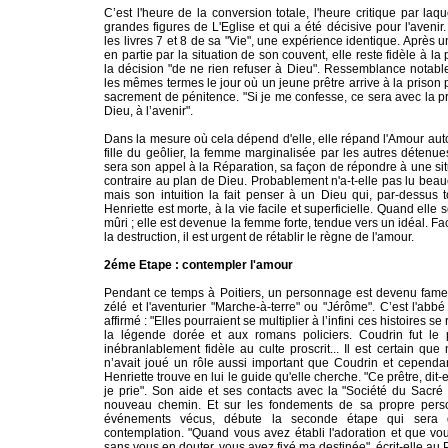
C’est l'heure de la conversion totale, l'heure critique par laq
grandes figures de L'Eglise et qui a été décisive pour l'avenir
les livres 7 et 8 de sa "Vie", une expérience identique. Après
en partie par la situation de son couvent, elle reste fidèle à la 
la décision "de ne rien refuser à Dieu". Ressemblance notabl
les mêmes termes le jour où un jeune prêtre arrive à la prison p
sacrement de pénitence. "Si je me confesse, ce sera avec la p
Dieu, à l’avenir".
Dans la mesure où cela dépend d'elle, elle répand l'Amour autou
fille du geôlier, la femme marginalisée par les autres détenue
sera son appel à la Réparation, sa façon de répondre à une si
contraire au plan de Dieu. Probablement n'a-t-elle pas lu beauc
mais son intuition la fait penser à un Dieu qui, par-dessus t
Henriette est morte, à la vie facile et superficielle. Quand elle 
mûri ; elle est devenue la femme forte, tendue vers un idéal. Fac
la destruction, il est urgent de rétablir le règne de l'amour.
2éme Etape : contempler l'amour
Pendant ce temps à Poitiers, un personnage est devenu fameux.
zélé et l'aventurier "Marche-à-terre" ou "Jérôme". C’est l'ab
affirmé : "Elles pourraient se multiplier à l’infini ces histoires
la légende dorée et aux romans policiers. Coudrin fut le p
inébranlablement fidèle au culte proscrit... Il est certain que 
n’avait joué un rôle aussi important que Coudrin et cependa
Henriette trouve en lui le guide qu'elle cherche. "Ce prêtre, di
je prie". Son aide et ses contacts avec la "Société du Sacré 
nouveau chemin. Et sur les fondements de sa propre person
événements vécus, débute la seconde étape qui sera d
contemplation. "Quand vous avez établi l'adoration et que v
sans vous en douter, vous avez fixé ma destinée", écrit-elle au