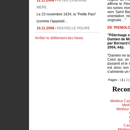
affirme le Pè
MERE
les ruines mor
Le 23 novembre 1834, la "Petite Paix"
vers Saint Be
orientation m
(comme l'appelait ...
originale…"
10.11.2008 •
NOUVELLE FIGURE
DE TREMOLO
PICPUCIENNE
"Pèlerinage s
Arrêter le défilement des News
Damien de Mo
Découvrez la vie du Père Rolf
par Bernard 
Reichenbach (1931-2004), ...
2004, 44p.
"Damien ne lai
Celui qui, un
passent et le 
est donc son
s’alimente un 
Pages : |
1
|
2
Recom
Meilleur Cas
Meil
Meilleur
Cas
Meilleu