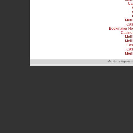
Ca
Meil
Cas
Bookmaker Hors
Casino
Meil
Meil
Cas
Cas
Meil
Mentions légales