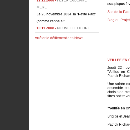
ssccpicpus.fr 
MERE
Le 23 novembre 1834, la "Petite Paix"
Site de la Pa
(comme l'appelait ...
Blog du Projet
10.11.2008 •
NOUVELLE FIGURE
PICPUCIENNE
Arrêter le défilement des News
Découvrez la vie du Père Rolf
Reichenbach (1931-2004), ...
VEILLÉE EN
Jeudi 22 nov
"Veillée en C
Patrick Richar
Une soirée ex
ensemble ces 
choisis de met
titres ont trave
"Veillée en C
Brigitte et Je
Patrick Richa