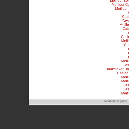
Meilleur Bo
Meilleur C
Meilleur
Casi
Cry
Meill
Cas
Casi
Meil
Ca
Meil
Cas
Bookmaker Hors
Casino
Meil
Meil
Cas
Cas
Meil
Mentions légales