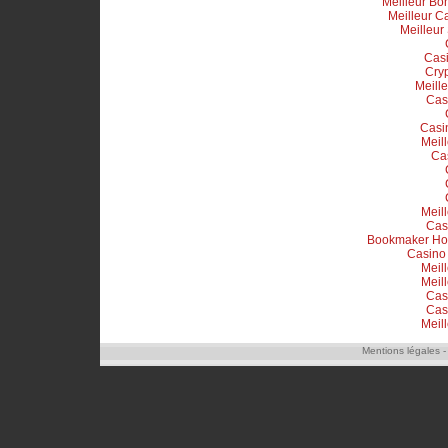
Meilleur Bo
Meilleur C
Meilleur
Casi
Cry
Meill
Cas
Casi
Meil
Ca
Meil
Cas
Bookmaker Hors
Casino
Meil
Meil
Cas
Cas
Meil
Mentions légales