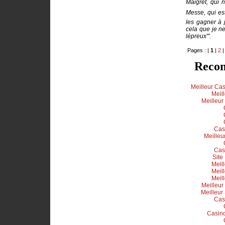
Maigret, qui 
Messe, qui est
les gagner à 
cela que je n
lépreux'".
Pages : |
1
|
2
Recom
Meilleur Cas
Meil
Meilleur
Cas
Meilleu
Cas
Site
Meil
Meil
Meil
Meilleur
Meilleur
Cas
Casino