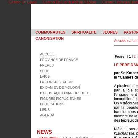
Casino En Ligne
Casino En Ligne Retrait Rapide
Casino Francais Bon
COMMUNAUTES
SPIRITUALITE
JEUNES
PASTO
CANONISATION
Accédez à la
ACCUEIL
Pages : |
1
|
2
PROVINCE DE FRANCE
LE PÈRE DA
FRERES
SURS
par Sr. Kathe
LAICS
in "Cahiers de
LA CONGREGATION
A plusieurs re
BX DAMIEN DE MOLOKAÏ
par la joie s
BX EUSTAQUIO VAN LIESHOUT
l'engagement 
FIGURES PICPUCIENNES
inconditionnel
On y découvre
PUBLICATIONS
par la beauté
LIENS
transformées 
AGENDA
membre de la 
des lépreux d
N'était-il pas
NEWS
l'Eucharistie,
12.11.2008 •
FETER LA BONNE
Présence d'Am