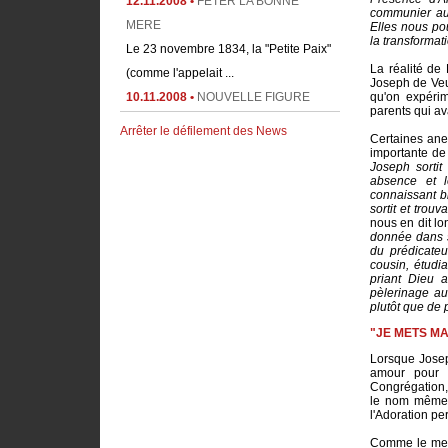
communier aux
MERE
Elles nous pou
Le 23 novembre 1834, la "Petite Paix"
la transformat
(comme l'appelait ...
La réalité de 
Joseph de Veus
10.11.2008 •
NOUVELLE FIGURE
qu'on expéri
parents qui av
PICPUCIENNE
Arrêter le défilement des News
Découvrez la vie du Père Rolf
Certaines ane
importante de
Reichenbach (1931-2004), ...
Joseph sortit
absence et l
connaissant bi
sortit et trouv
nous en dit lo
donnée dans s
du prédicateu
cousin, étudi
priant Dieu a
pèlerinage au
plutôt que de 
"JE METS M
Lorsque Jose
amour pour l
Congrégation, 
le nom même d
l'Adoration pe
Comme le ment