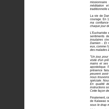
missionnaire
méditation et
traditionnelle
La vie de Dami
courage. En 18
ma confiance
chaque jour de
L'Eucharistie 
sentiments d
insulaires s'
Damien -. Et 
eux, comme l'a
des malades à 
"Un jour, pour
visite d'un pr
mains et ses 
apostolique. 
présence fais
peuvent avoi
nous trouvons
spéciale. Nous
En qualité de
instructions s
Cette façon de
Finalement, ce
de Kalawao sur
sous le drap m