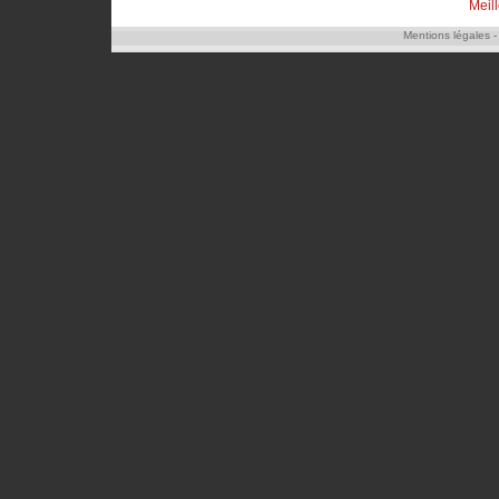
Meil
Mentions légales