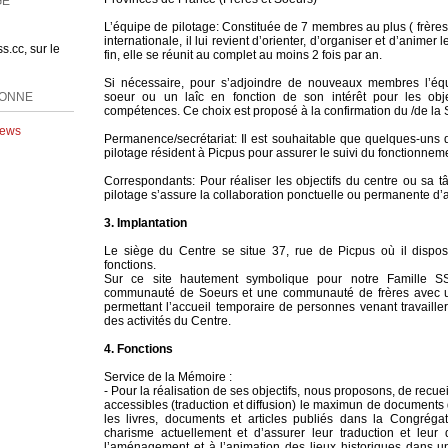
L’équipe de pilotage: Constituée de 7 membres au plus ( frères, 
s.cc, sur le
internationale, il lui revient d’orienter, d’organiser et d’animer l
fin, elle se réunit au complet au moins 2 fois par an.
BONNE
Si nécessaire, pour s’adjoindre de nouveaux membres l’équ
soeur ou un laîc en fonction de son intérêt pour les obj
compétences. Ce choix est proposé à la confirmation du /de la 
News
Petite Paix"
Permanence/secrétariat: Il est souhaitable que quelques-uns
pilotage résident à Picpus pour assurer le suivi du fonctionnem
FIGURE
Correspondants: Pour réaliser les objectifs du centre ou sa t
pilotage s’assure la collaboration ponctuelle ou permanente d’a
3. Implantation
Rolf
 ...
Le siège du Centre se situe 37, rue de Picpus où il dispo
fonctions.
Sur ce site hautement symbolique pour notre Famille S
communauté de Soeurs et une communauté de frères avec u
permettant l’accueil temporaire de personnes venant travaille
des activités du Centre.
4. Fonctions
Service de la Mémoire :
- Pour la réalisation de ses objectifs, nous proposons, de recueil
accessibles (traduction et diffusion) le maximun de documents 
les livres, documents et articles publiés dans la Congrégat
charisme actuellement et d’assurer leur traduction et leur 
l’aménagement et à l’animation des lieux historiques dans 