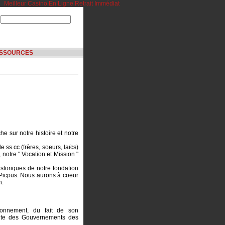
Meilleur Casino En Ligne Retrait Immédiat
SSOURCES
he sur notre histoire et notre
 ss.cc (frères, soeurs, laïcs)
 notre " Vocation et Mission "
istoriques de notre fondation
 Picpus. Nous aurons à coeur
n.
ionnement, du fait de son
ointe des Gouvernements des