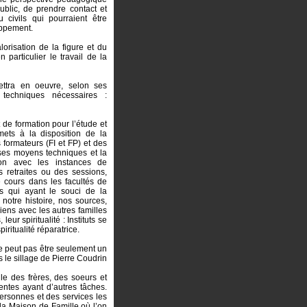
blic, de prendre contact et
 civils qui pourraient être
oppement.
orisation de la figure et du
articulier le travail de la
ettra en oeuvre, selon ses
 techniques nécessaires :
 de formation pour l’étude et
mets à la disposition de la
 formateurs (FI et FP) et des
 ses moyens techniques et la
on avec les instances de
 retraites ou des sessions,
e cours dans les facultés de
rs qui ayant le souci de la
notre histoire, nos sources,
liens avec les autres familles
eur spiritualité : Instituts se
iritualité réparatrice.
ne peut pas être seulement un
s le sillage de Pierre Coudrin
e des frères, des soeurs et
ntes ayant d’autres tâches.
personnes et des services les
 la Maison de Famille où l’on