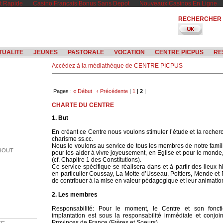
t Rapide
Casino Francais Bonus Sans Depot
Nouveaux Casinos En Ligne
RECHERCHER
TUALITE
JEUNES
PASTORALE
VOCATION
CENTRE PICPUS
RE
Accédez à la médiathèque de CENTRE PICPUS
Pages :
« Début
‹ Précédente
|
1
|
2
|
CHARTE DU CENTRE
1. But
En créant ce Centre nous voulons stimuler l’étude et la recherc
charisme ss.cc.
Nous le voulons au service de tous les membres de notre famille
SHOUT
pour les aider à vivre joyeusement, en Eglise et pour le monde,
(cf. Chapitre 1 des Constitutions).
Ce service spécifique se réalisera dans et à partir des lieux h
en particulier Coussay, La Motte d’Usseau, Poitiers, Mende et
de contribuer à la mise en valeur pédagogique et leur animatio
2. Les membres
Responsabilité: Pour le moment, le Centre et son fonct
implantation est sous la responsabilité immédiate et conj
GE
Provinces de France (Frères et Soeurs)