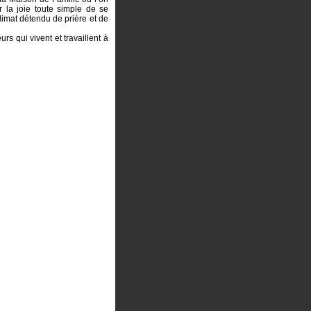
r la joie toute simple de se
limat détendu de prière et de
rs qui vivent et travaillent à