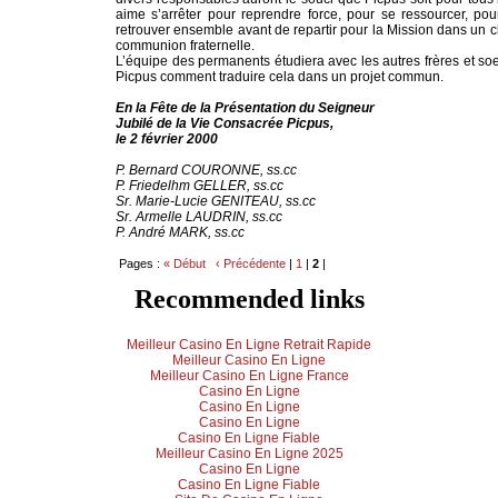
aime s’arrêter pour reprendre force, pour se ressourcer, pou
retrouver ensemble avant de repartir pour la Mission dans un c
communion fraternelle.
L’équipe des permanents étudiera avec les autres frères et soeu
Picpus comment traduire cela dans un projet commun.
En la Fête de la Présentation du Seigneur
Jubilé de la Vie Consacrée Picpus,
le 2 février 2000
P. Bernard COURONNE, ss.cc
P. Friedelhm GELLER, ss.cc
Sr. Marie-Lucie GENITEAU, ss.cc
Sr. Armelle LAUDRIN, ss.cc
P. André MARK, ss.cc
Pages :
« Début
‹ Précédente
|
1
|
2
|
Recommended links
Meilleur Casino En Ligne Retrait Rapide
Meilleur Casino En Ligne
Meilleur Casino En Ligne France
Casino En Ligne
Casino En Ligne
Casino En Ligne
Casino En Ligne Fiable
Meilleur Casino En Ligne 2025
Casino En Ligne
Casino En Ligne Fiable