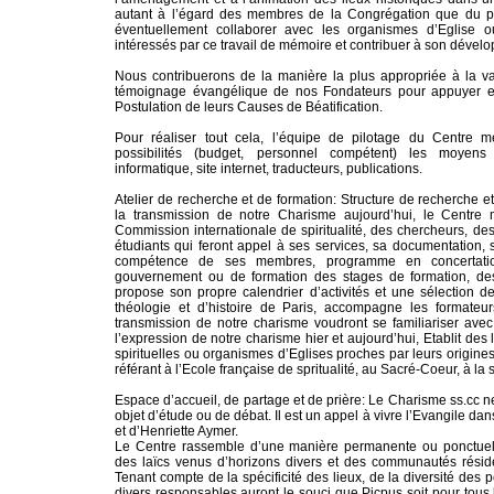
autant à l’égard des membres de la Congrégation que du pu
éventuellement collaborer avec les organismes d’Eglise ou
intéressés par ce travail de mémoire et contribuer à son dével
Nous contribuerons de la manière la plus appropriée à la val
témoignage évangélique de nos Fondateurs pour appuyer en p
Postulation de leurs Causes de Béatification.
Pour réaliser tout cela, l’équipe de pilotage du Centre m
possibilités (budget, personnel compétent) les moyens
informatique, site internet, traducteurs, publications.
Atelier de recherche et de formation: Structure de recherche et
la transmission de notre Charisme aujourd’hui, le Centre 
Commission internationale de spiritualité, des chercheurs, des
étudiants qui feront appel à ses services, sa documentation,
compétence de ses membres, programme en concertati
gouvernement ou de formation des stages de formation, des
propose son propre calendrier d’activités et une sélection d
théologie et d’histoire de Paris, accompagne les formateu
transmission de notre charisme voudront se familiariser avec 
l’expression de notre charisme hier et aujourd’hui, Etablit des 
spirituelles ou organismes d’Eglises proches par leurs origines, l
référant à l’Ecole française de spritualité, au Sacré-Coeur, à la sp
Espace d’accueil, de partage et de prière: Le Charisme ss.cc 
objet d’étude ou de débat. Il est un appel à vivre l’Evangile dan
et d’Henriette Aymer.
Le Centre rassemble d’une manière permanente ou ponctuell
des laïcs venus d’horizons divers et des communautés réside
Tenant compte de la spécificité des lieux, de la diversité des 
divers responsables auront le souci que Picpus soit pour tous