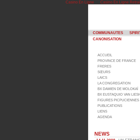
Casino En Ligne
Casino En Ligne Retrai
COMMUNAUTES
SPIRI
CANONISATION
ACCUEIL
PROVINCE DE FRANCE
FRERES
SŒURS
LAICS
LA CONGREGATION
BX DAMIEN DE MOLOKAÏ
BX EUSTAQUIO VAN LIE
FIGURES PICPUCIENNES
PUBLICATIONS
LIENS
AGENDA
NEWS
14.11.2008 •
UN ETRAN