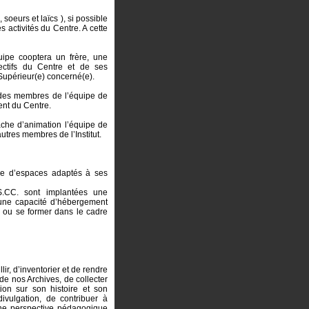
soeurs et laïcs ), si possible
es activités du Centre. A cette
ipe cooptera un frère, une
ectifs du Centre et de ses
Supérieur(e) concerné(e).
 des membres de l’équipe de
ent du Centre.
âche d’animation l’équipe de
utres membres de l’Institut.
se d’espaces adaptés à ses
S.CC. sont implantées une
ne capacité d’hébergement
r ou se former dans le cadre
lir, d’inventorier et de rendre
de nos Archives, de collecter
ion sur son histoire et son
divulgation, de contribuer à
une perspective pédagogique