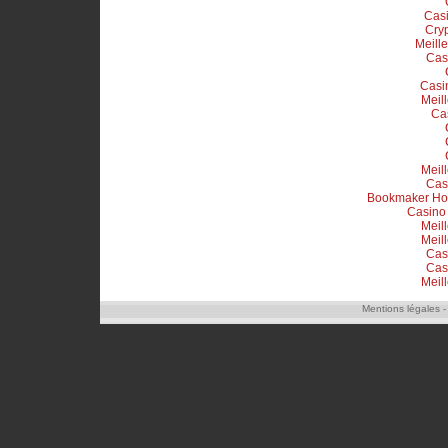
Casi
Cry
Meill
Cas
Casi
Meil
Ca
Meil
Cas
Bookmaker Hors
Casino
Meil
Meil
Cas
Cas
Meil
Mentions légales