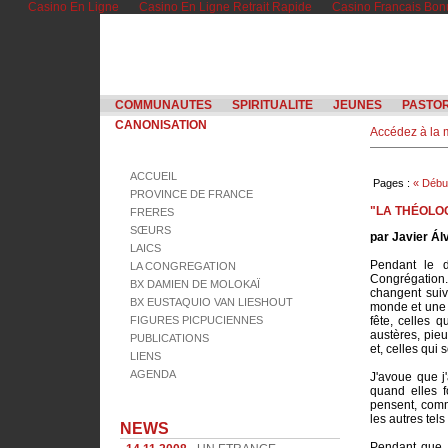
Casino En Ligne
Casino En Ligne Retrait Rapide
Casino Francais Bon
COMMUNAUTES
SPIRITUALITE
JEUNES
PASTO
CANONISATION
Accédez à l
ACCUEIL
Pages :
« Débu
PROVINCE DE FRANCE
"LA THÉOLOG
FRERES
SŒURS
par Javier Ál
LAICS
Pendant le d
LA CONGREGATION
Congrégation. 
BX DAMIEN DE MOLOKAÏ
changent suiv
BX EUSTAQUIO VAN LIESHOUT
monde et une h
FIGURES PICPUCIENNES
fête, celles 
austères, pie
PUBLICATIONS
et, celles qui
LIENS
AGENDA
J'avoue que j
quand elles f
pensent, comme
les autres tels 
NEWS
14.11.2008 •
UN ETRANGE
Pendant que n