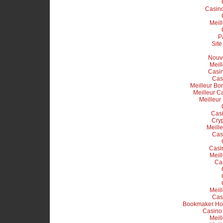
Casino
Meil
Pa
Site
Nouv
Meil
Casi
Cas
Meilleur Bo
Meilleur C
Meilleur
Casi
Cry
Meill
Cas
Casi
Meil
Ca
Meil
Cas
Bookmaker Hors
Casino
Meil