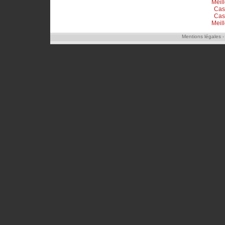
Meil
Cas
Cas
Meil
Mentions légales