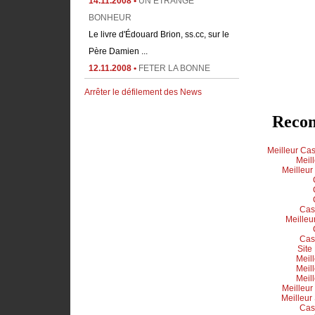
BONHEUR
Le livre d'Édouard Brion, ss.cc, sur le
Père Damien ...
12.11.2008 •
FETER LA BONNE
MERE
Arrêter le défilement des News
Le 23 novembre 1834, la "Petite Paix"
(comme l'appelait ...
Recom
10.11.2008 •
NOUVELLE FIGURE
PICPUCIENNE
Meilleur Cas
Meil
Découvrez la vie du Père Rolf
Meilleur
Reichenbach (1931-2004), ...
Cas
Meilleu
Cas
Site
Meil
Meil
Meil
Meilleur
Meilleur
Cas