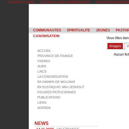
Casino En Ligne
Casino En Ligne Retrait Rapide
Casino Francais Bon
COMMUNAUTES
SPIRITUALITE
JEUNES
PASTO
CANONISATION
Vous êtes dan
Images
V
ACCUEIL
Aucun fich
PROVINCE DE FRANCE
FRERES
SURS
LAICS
LA CONGREGATION
BX DAMIEN DE MOLOKAÏ
BX EUSTAQUIO VAN LIESHOUT
FIGURES PICPUCIENNES
PUBLICATIONS
LIENS
AGENDA
NEWS
14.11.2008 •
UN ETRANGE