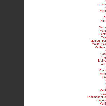
Casino
Meil
Pa
Site
Nouv
Meil
Casi
Cas
Meilleur Bo
Meilleur C
Meilleur
Casi
Cry
Meill
Cas
Casi
Meil
Ca
Meil
Cas
Bookmaker Hors
Casino
Meil