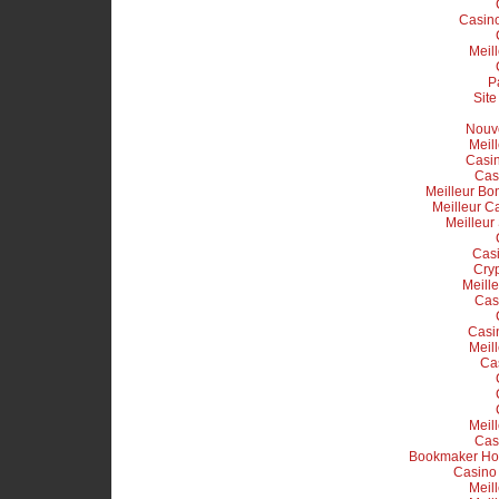
Casino
Meil
Pa
Site
Nouv
Meil
Casi
Cas
Meilleur Bo
Meilleur C
Meilleur
Casi
Cry
Meill
Cas
Casi
Meil
Ca
Meil
Cas
Bookmaker Hors
Casino
Meil